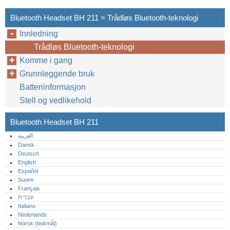
Bluetooth Headset BH 211 > Trådløs Bluetooth-teknologi
Innledning
Trådløs Bluetooth-teknologi
Komme i gang
Grunnleggende bruk
Batteriinformasjon
Stell og vedlikehold
Bluetooth Headset BH 211
العربية
Dansk
Deutsch
English
Español
Suomi
Français
עברית
Italiano
Nederlands
Norsk (bokmål)‎