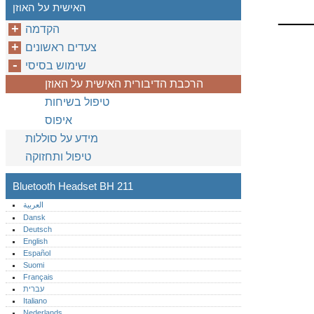
האישית על האוזן
הקדמה
צעדים ראשונים
שימוש בסיסי
הרכבת הדיבורית האישית על האוזן
טיפול בשיחות
איפוס
מידע על סוללות
טיפול ותחזוקה
Bluetooth Headset BH 211
العربية
Dansk
Deutsch
English
Español
Suomi
Français
עברית
Italiano
Nederlands