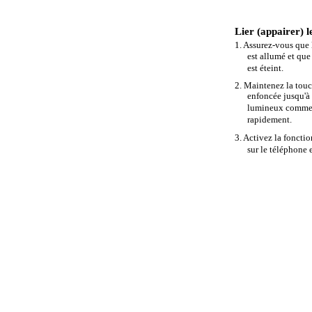
Lier (appairer) le
1. Assurez-vous que 
est allumé et que 
est éteint.
2. Maintenez la tou
enfoncée jusqu'à
lumineux commen
rapidement.
3. Activez la foncti
sur le téléphone 