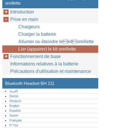
oreillette
Introduction
Prise en main
Chargeurs
Charger la batterie
Allumer ou éteindre lekitoreillette
Lier (appairer) le kit oreillette
Fonctionnement de base
Informations relatives à la batterie
Précautions d'utilisation et maintenance
Bluetooth Headset BH 211
العربية
Dansk
Deutsch
English
Español
Suomi
Français
עברית