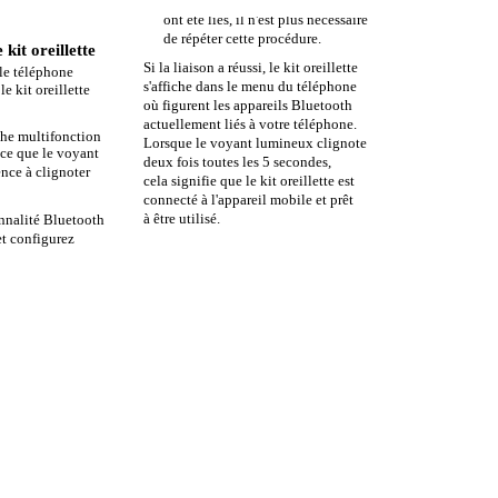
Une fois que les deux appareils
ont été liés, il n'est plus nécessaire
de répéter cette procédure.
 kit oreillette
Si la liaison a réussi, le kit oreillette
le téléphone
s'affiche dans le menu du téléphone
le kit oreillette
où figurent les appareils Bluetooth
actuellement liés à votre téléphone.
che multifonction
Lorsque le voyant lumineux clignote
 ce que le voyant
deux fois toutes les 5 secondes,
ce à clignoter
cela signifie que le kit oreillette est
connecté à l'appareil mobile et prêt
à être utilisé.
onnalité Bluetooth
et configurez