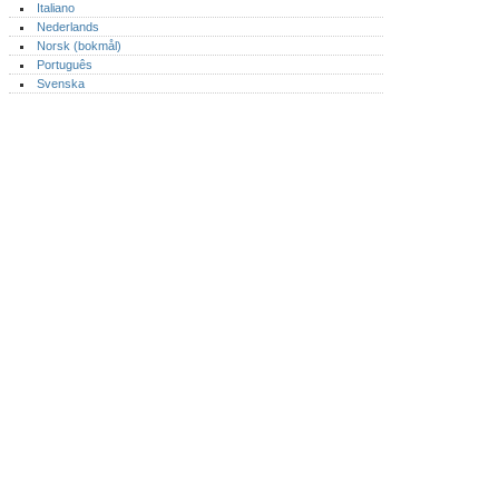
Italiano
Nederlands
Norsk (bokmål)‎
Português‎
Svenska