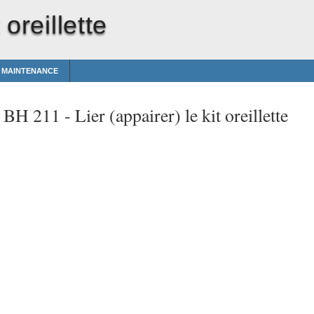
 oreillette
T MAINTENANCE
t BH 211 -
Lier (appairer) le kit oreillette
ce dernier de manière à ce qu'il
recherche les appareils Bluetooth.
4. Sélectionnez le kit oreillette dans
la liste des appareils trouvés.
5. Saisissez le code
0000
permettant
de lier ("appairer") et de connecter
le kit oreillette au téléphone.
Pour certains téléphones,
vous devez établir la connexion
séparément après la liaison.