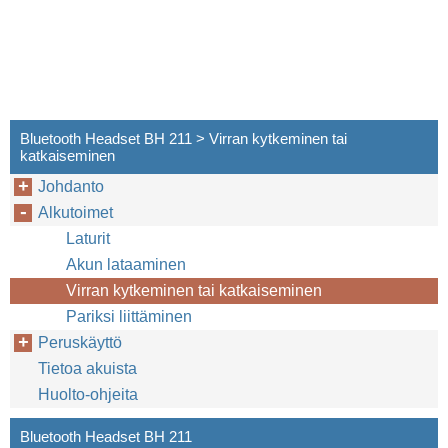
Bluetooth Headset BH 211 > Virran kytkeminen tai
katkaiseminen
Johdanto
Alkutoimet
Laturit
Akun lataaminen
Virran kytkeminen tai katkaiseminen
Pariksi liittäminen
Peruskäyttö
Tietoa akuista
Huolto-ohjeita
Bluetooth Headset BH 211