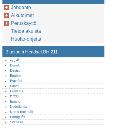
Johdanto
Alkutoimet
Peruskäyttö
Tietoa akuista
Huolto-ohjeita
Bluetooth Headset BH 211
العربية
Dansk
Deutsch
English
Español
Suomi
Français
עברית
Italiano
Nederlands
Norsk (bokmål)‎
Português‎
Svenska