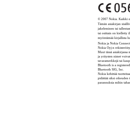
© 2007 Nokia. Kaikki o
Tämän asiakirjan sisällö
jakeleminen tai tallen
tai osittain on kielletty
myöntämää kirjallista l
Nokia ja Nokia Connect
Nokia Oyj:n rekisteröit
Muut tässä asiakirjassa 
ja yritysten nimet voiva
tavaramerkkejä tai kau
Bluetooth is a registere
Bluetooth SIG, Inc.
Nokia kehittää tuotteitaa
pidättää siksi oikeuden
parannuksia mihin tahans