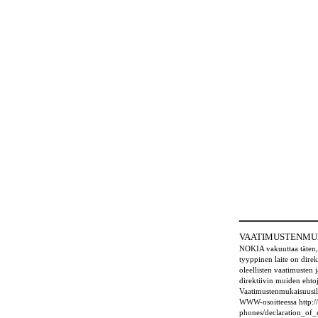
VAATIMUSTENMU
NOKIA vakuuttaa täten,
tyyppinen laite on dire
oleellisten vaatimusten 
direktiivin muiden eht
Vaatimustenmukaisuusil
WWW-osoitteessa http:
phones/declaration_of_