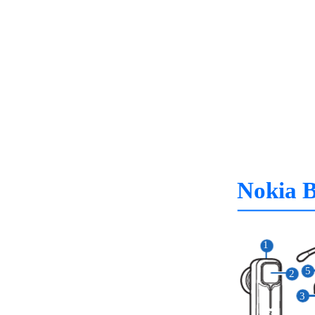
Nokia B
1
5
2
3