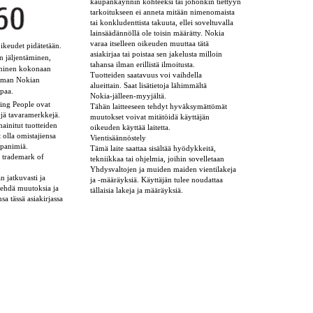
kaupankäynnin kohteeksi tai johonkin tiettyyn
tarkoitukseen ei anneta mitään nimenomaista
tai konkludenttista takuuta, ellei soveltuvalla
lainsäädännöllä ole toisin määrätty. Nokia
varaa itselleen oikeuden muuttaa tätä
ikeudet pidätetään.
asiakirjaa tai poistaa sen jakelusta milloin
n jäljentäminen,
tahansa ilman erillistä ilmoitusta.
taminen kokonaan
Tuotteiden saatavuus voi vaihdella
 ilman Nokian
alueittain. Saat lisätietoja lähimmältä
upaa.
Nokia-jälleen-myyjältä.
ing People ovat
Tähän laitteeseen tehdyt hyväksymättömät
yjä tavaramerkkejä.
muutokset voivat mitätöidä käyttäjän
mainitut tuotteiden
oikeuden käyttää laitetta.
t olla omistajiensa
Vientisäännöstely
ppanimiä.
Tämä laite saattaa sisältää hyödykkeitä,
d trademark of
tekniikkaa tai ohjelmia, joihin sovelletaan
Yhdysvaltojen ja muiden maiden vientilakeja
n jatkuvasti ja
ja -määräyksiä. Käyttäjän tulee noudattaa
 tehdä muutoksia ja
tällaisia lakeja ja määräyksiä.
a tässä asiakirjassa