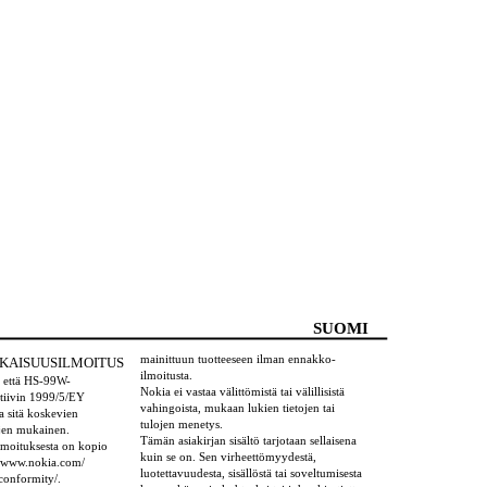
SUOMI
mainittuun tuotteeseen ilman ennakko-
KAISUUSILMOITUS
ilmoitusta.
 että HS-99W-
Nokia ei vastaa välittömistä tai välillisistä
ktiivin 1999/5/EY
vahingoista, mukaan lukien tietojen tai
ja sitä koskevien
tulojen menetys.
ojen mukainen.
Tämän asiakirjan sisältö tarjotaan sellaisena
moituksesta on kopio
kuin se on. Sen virheettömyydestä,
//www.nokia.com/
luotettavuudesta, sisällöstä tai soveltumisesta
conformity/.