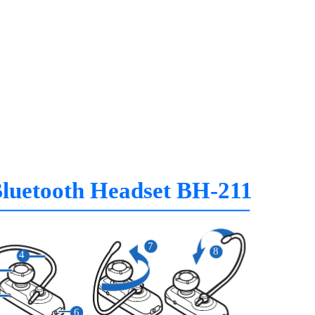
luetooth Headset BH-211
7
8
4
6