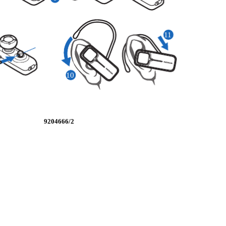
11
10
9204666/2