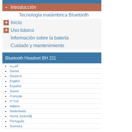
Introducción
Tecnología inalámbrica Bluetooth
Inicio
Uso básico
Información sobre la batería
Cuidado y mantenimiento
Bluetooth Headset BH 211
العربية
Dansk
Deutsch
English
Español
Suomi
Français
עברית
Italiano
Nederlands
Norsk (bokmål)‎
Português‎
Svenska