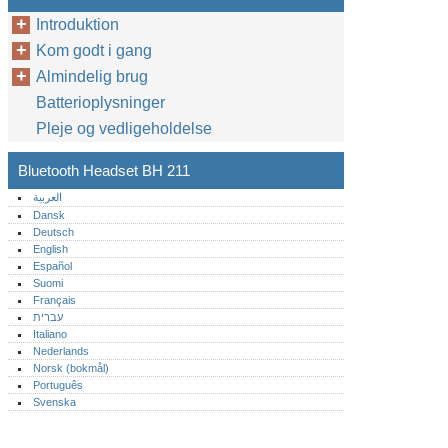
Introduktion
Kom godt i gang
Almindelig brug
Batterioplysninger
Pleje og vedligeholdelse
Bluetooth Headset BH 211
العربية
Dansk
Deutsch
English
Español
Suomi
Français
עברית
Italiano
Nederlands
Norsk (bokmål)‎
Português‎
Svenska