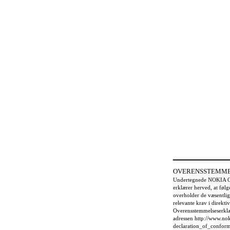
OVERENSSTEMME
Undertegnede NOKIA
erklærer herved, at fø
overholder de væsentlig
relevante krav i direkti
Overensstemmelseserklæ
adressen http://www.no
declaration_of_conform