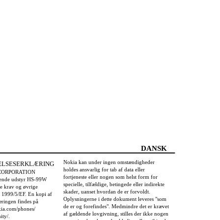
DANSK
Nokia kan under ingen omstændigheder
LSESERKLÆRING
holdes ansvarlig for tab af data eller
 CORPORATION
fortjeneste eller nogen som helst form for
lgende udstyr HS-99W
specielle, tilfældige, betingede eller indirekte
e krav og øvrige
skader, uanset hvordan de er forvoldt.
v 1999/5/EF. En kopi af
Oplysningerne i dette dokument leveres "som
ringen findes på
de er og forefindes". Medmindre det er krævet
kia.com/phones/
af gældende lovgivning, stilles der ikke nogen
ity/.