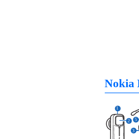
Nokia 
1
5
2
3