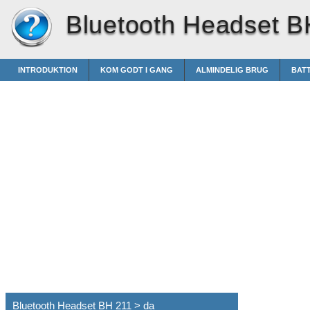
Bluetooth Headset B
INTRODUKTION
KOM GODT I GANG
ALMINDELIG BRUG
BAT
Bluetooth Headset BH 211 > da