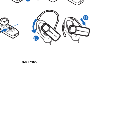
11
10
9204666/2