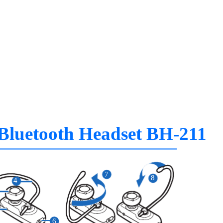
Bluetooth Headset BH-211
7
8
4
6