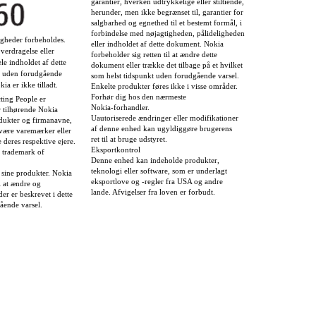
garantier, hverken udtrykkelige eller stiltiende,
herunder, men ikke begrænset til, garantier for
salgbarhed og egnethed til et bestemt formål, i
forbindelse med nøjagtigheden, pålideligheden
igheder forbeholdes.
eller indholdet af dette dokument. Nokia
verdragelse eller
forbeholder sig retten til at ændre dette
ele indholdet af dette
dokument eller trække det tilbage på et hvilket
 uden forudgående
som helst tidspunkt uden forudgående varsel.
kia er ikke tilladt.
Enkelte produkter føres ikke i visse områder.
Forhør dig hos den nærmeste
ing People er
Nokia-forhandler.
 tilhørende Nokia
Uautoriserede ændringer eller modifikationer
dukter og firmanavne,
af denne enhed kan ugyldiggøre brugerens
være varemærker eller
ret til at bruge udstyret.
 deres respektive ejere.
Eksportkontrol
d trademark of
Denne enhed kan indeholde produkter,
teknologi eller software, som er underlagt
 sine produkter. Nokia
eksportlove og -regler fra USA og andre
il at ændre og
lande. Afvigelser fra loven er forbudt.
er er beskrevet i dette
ende varsel.