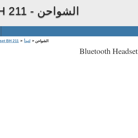
الشواحن
H 211 -
الشواحن
>
لتبدأ
>
set BH 211
Bluetooth Headse