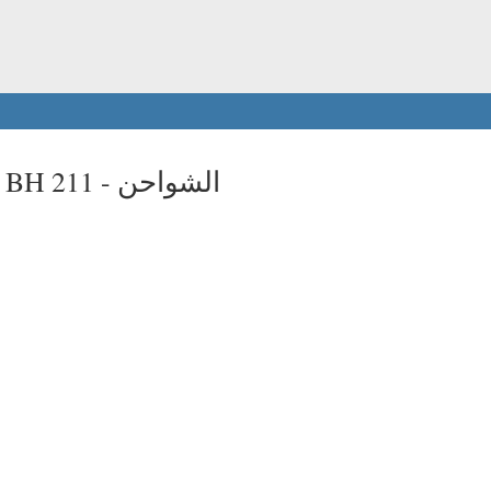
الشواحن
t BH 211 -